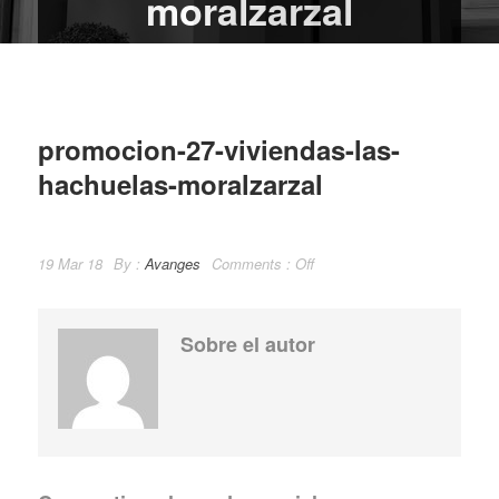
moralzarzal
promocion-27-viviendas-las-
hachuelas-moralzarzal
19 Mar 18
By :
Avanges
Comments :
Off
Sobre el autor